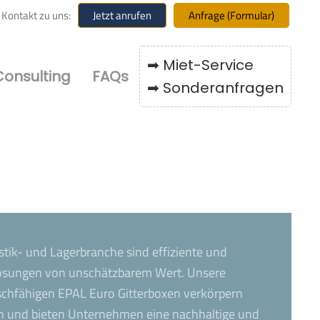
r Kontakt zu uns:
Jetzt anrufen
Anfrage (Formular)
➡ Miet-Service
Consulting
FAQs
➡ Sonderanfragen
tik- und Lagerbranche sind effiziente und
ösungen von unschätzbarem Wert. Unsere
chfähigen EPAL Euro Gitterboxen verkörpern
en und bieten Unternehmen eine nachhaltige und