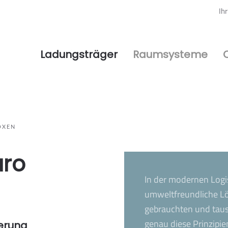
Ih
Ladungsträger
Raumsysteme
OXEN
uro
In der modernen Logis
umweltfreundliche L
gebrauchten und taus
genau diese Prinzipi
erung