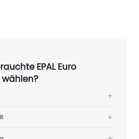
auchte EPAL Euro
n wählen?
it
ng